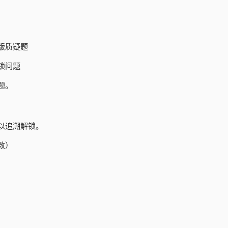
版质疑题
锁问题
题。
以追溯解锁。
致）