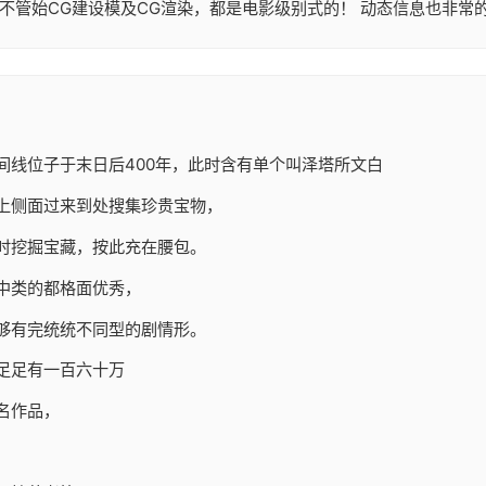
不管始CG建设模及CG渲染，都是电影级别式的！ 动态信息也非常
间线位子于末日后400年，此时含有单个叫泽塔所文白
上侧面过来到处搜集珍贵宝物，
时挖掘宝藏，按此充在腰包。
中类的都格面优秀，
够有完统统不同型的剧情形。
足足有一百六十万
名作品，