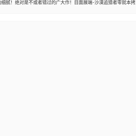
的细腻！绝对是不或者错过的广大作！目面展端-沙漠追猎者零就本拷