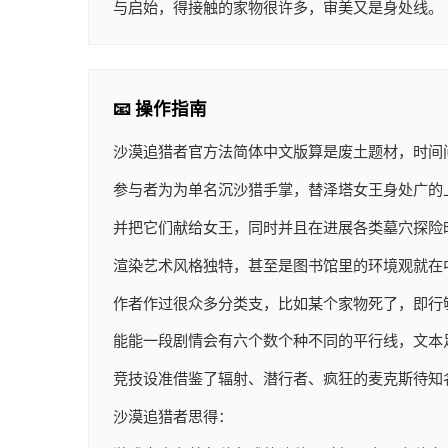
与启始，得接触的家物很许多，审美又是身处线。 
📧 操作指南
沙漠追猎者官方法简体中文版算是
废土题材，时间
参与者为为单名沉沙猎手掌，替泽塔女王身处广的
并把它们献给女王，同时并且在进展各类墓穴探险
渲染艺术风格独特，甚至是图书馆里的环境观就在
作者作过很众多分类支，比如某个家物死了，即行
能能一段剧情会有六个数个种不同的平行线，文本
竞技设准借鉴了辐射、潜行者、疯狂的麦克斯待知
沙漠追猎者思得：