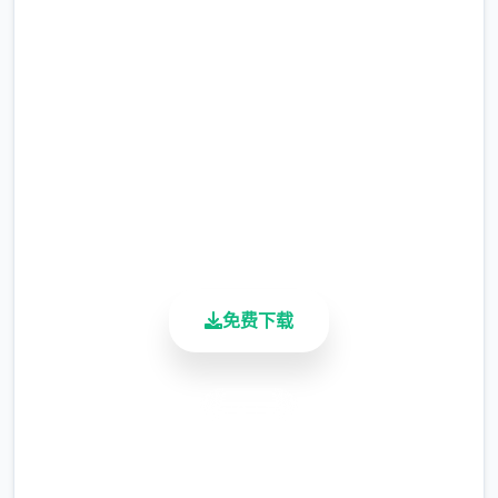
in Cradle官网下载
如果有拿代罪貓咪也可以收起來不帶在身上沒
關係
完整版游戏，免费体验
這遊戲戰敗的懲罰只有寶箱通通被以危險度零
2.3M+
強制打開
总下载量
4.9/5
用户评分
900K+
【戰鬥的基本控制】
活跃用户
序章教學劇情已經大致介紹過操作
選單中的技能都有說明，跟路上的NPC對話也
免费下载
會看到提示
散彈槍的使用很普遍簡單說明一下
安全下载
魔術【詠唱】完成時按下【護盾】或【攻擊】
高速安装
可以蓄能