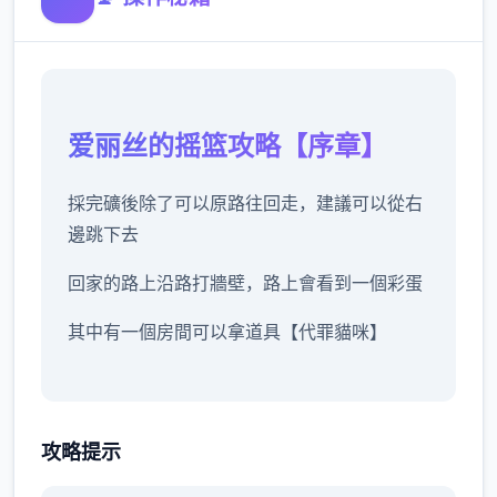
爱丽丝的摇篮攻略【序章】
採完礦後除了可以原路往回走，建議可以從右
邊跳下去
回家的路上沿路打牆壁，路上會看到一個彩蛋
其中有一個房間可以拿道具【代罪貓咪】
沿路除了教學關打史萊姆外建議不要再做其他
攻略提示
戰鬥