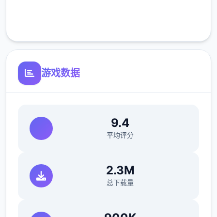
完全免费
用攻擊蓄能完會直接先揮一下
客服支持
解除的方法是詠唱跟攻擊兩個一起按
游戏数据
遊戲預設的按鍵配置可能會有不太好按的問題
可以進到設定裡面最下面的按鍵設定中依自己
喜歡的習慣做修改
9.4
【主線第一章】
平均评分
覺醒的睡美人：前往找尋伊庫夏
2.3M
影片紀錄一下前往同學所在地的最短路線
总下载量
初見的時候其實找不到路繞了一大圈