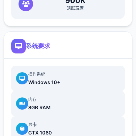
900K
這段先解完對之後的遊戲體驗應該會比較好
活跃玩家
被迫往下走打【鳥籠】關卡後
可以先往左邊走回家
系统要求
取得魔女的藏身處的寶箱【強化器插槽】
如果在家時已經先拿過了就不用特別開路沒關
操作系统
係
Windows 10+
内存
出了鳥籠後是第一個惡意的陷阱區
8GB RAM
考驗迴避跟操作的地方
显卡
這裡將遊戲難度設定成最簡單會少一些陷阱
GTX 1060