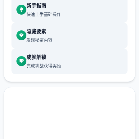
畢竟沒有迴避跟護盾的技能可以用
新手指南
快速上手基础操作
所以還是先直接回家跑完劇情的教學拿技能
跟NPC的對話建議都要看完
隐藏要素
发现秘密内容
沿路上可以閱讀的要素，甚至是物品的說明
成就解锁
甚至是想到處亂跑地圖探索，也都有RPG遊戲
完成挑战获得奖励
的樂趣在
爱丽丝的摇篮官网
回到家可以開背包整理物品
安全下载 爱丽丝的摇篮|Alice
可以先把包包的東西都放進倉庫