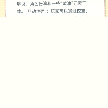
解谜、角色扮演和一些“黄油”元素于一
体。 互动性强 ：玩家可以通过挖宝、
钓鱼、合成、与NPC互动等多种手段来
体验游戏。
★
精心制作的游戏体验
→
✧
♥
✦
♡
玩法攻略