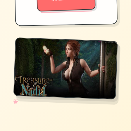
✧
♡
★
♥