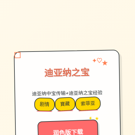
✦
★
♡
迪亚纳之宝
迪亚纳中宝传输+迪亚纳之宝经验
索菲亚
寶藏
剧情
✦ ★
→
润色版下载