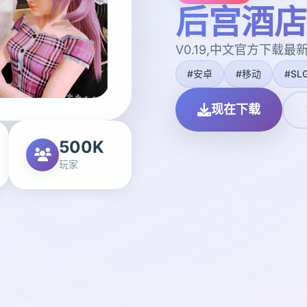
后宫酒店|H
V0.19,中文官方下载最
#安卓
#移动
#SL
现在下载
500K
玩家