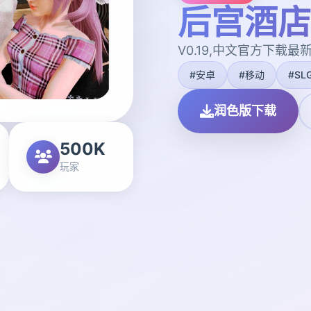
后宫酒店|H
V0.19,中文官方下载最
#安卓
#移动
#SL
润色版下载
500K
玩家